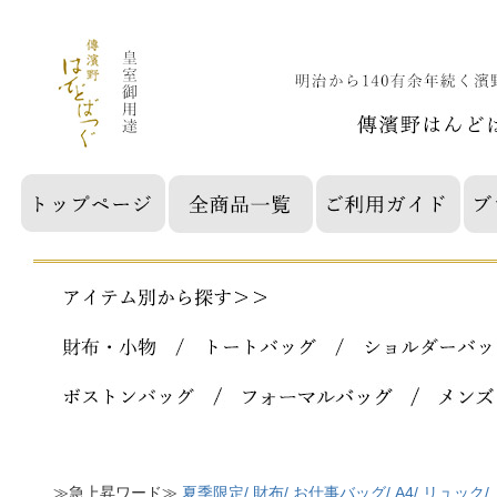
≫急上昇ワード≫
夏季限定/
財布/
お仕事バッグ/
A4/
リュック/