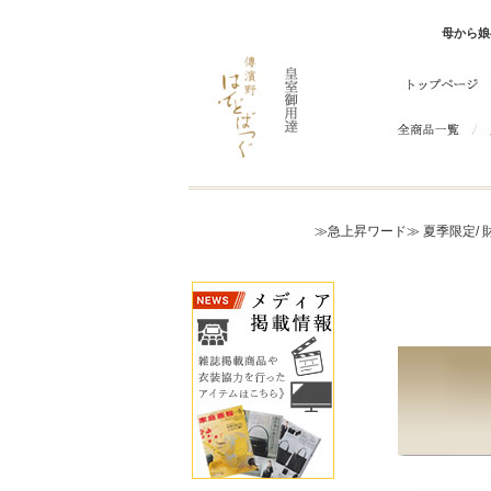
母から娘
≫急上昇ワード≫
夏季限定/