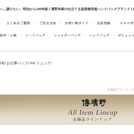
へ…譲りたい。明治から140年続く濱野本家の仕立てる皇室御用達ハンドバッグブランド | 傳濱
財布/
お仕事バッグ/
A4/
リュック/
全商品ラインナップ｜