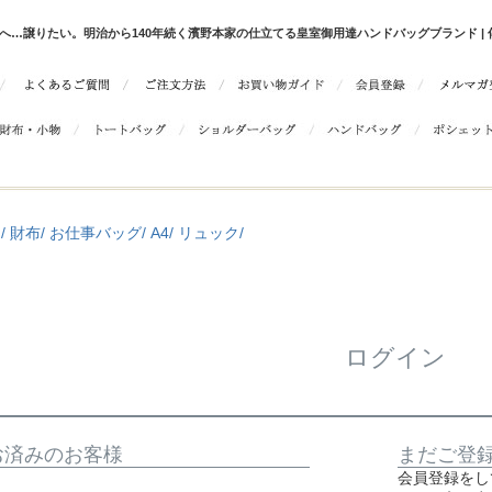
へ…譲りたい。明治から140年続く濱野本家の仕立てる皇室御用達ハンドバッグブランド | 傳濱
/
財布/
お仕事バッグ/
A4/
リュック/
ログイン
お済みのお客様
まだご登
会員登録をし