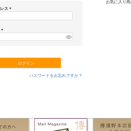
お気に入り商
ドレス
(
必
須
ド
)
(
必
須
)
ログイン
パスワードをお忘れですか？