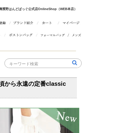
野はんどばっぐ公式店OnlineShop（WEB本店）
ら永遠の定番classic