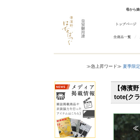
母から娘
≫急上昇ワード≫
夏季限定
【傳濱野
tote(