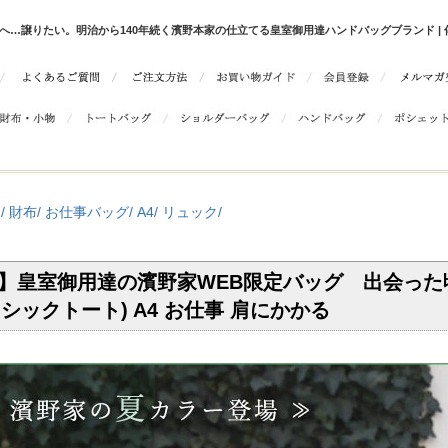
へ…譲りたい。明治から140年続く濱野本家の仕立てる皇室御用達ハンドバッグブランド | 傳濱
/
財布/
お仕事バッグ/
A4/
リュック/
】皇室御用達の濱野家WEB限定バッグ 出会った頃か
クラシックトート) A4 お仕事 肩にかかる