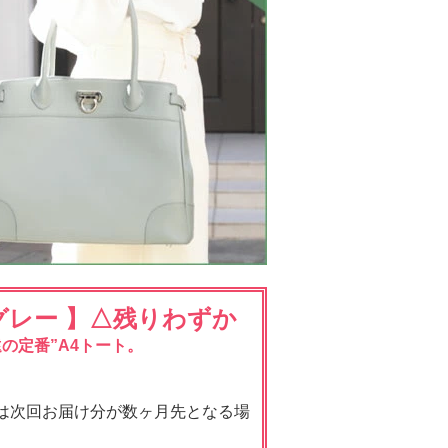
グレー 】△残りわずか
の定番”A4トート。
は次回お届け分が数ヶ月先となる場