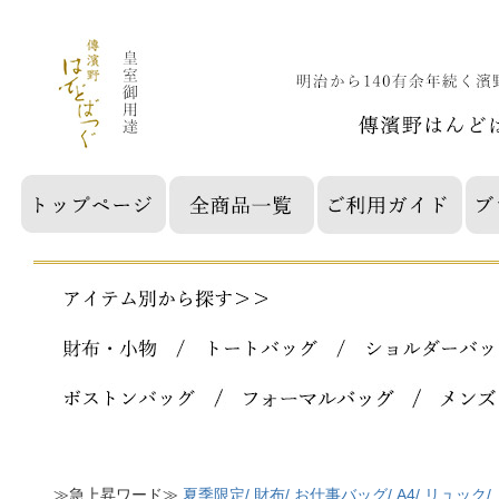
≫急上昇ワード≫
夏季限定/
財布/
お仕事バッグ/
A4/
リュック/