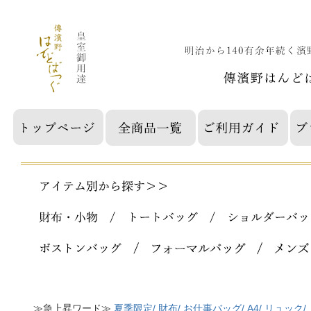
≫急上昇ワード≫
夏季限定/
財布/
お仕事バッグ/
A4/
リュック/