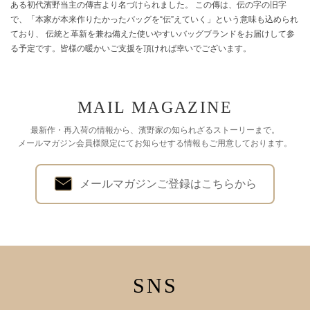
布chiffon gamaguchi wallet（シフォンがま口ウォレット）新登場（2024.12.19）
ある初代濱野当主の傳吉より名づけられました。 この傳は、伝の字の旧字
で、「本家が本来作りたかったバッグを“伝”えていく」という意味も込められ
【特集】心ときめく特別なひとときに。シャンパンゴールド特集（2024.12.13）
ており、 伝統と革新を兼ね備えた使いやすいバッグブランドをお届けして参
る予定です。皆様の暖かいご支援を頂ければ幸いでございます。
【最新作】『デイリークラシカル』なワンハンドルSistina （システィーナ）追加オ
ーダー会開催（2024.12.13）
【最新作】濱野家が“一生もの”としてお届けする、最高級メゾンパイソン×王室愛用モ
デル金具の正統派ワンハンドルAlicia Pitone（アリシア ピトーネ）登場
MAIL MAGAZINE
（2024.12.12）
最新作・再入荷の情報から、濱野家の知られざるストーリーまで。
【初回完売】バッグの曲線に沿って、ダイヤがふわり花開く。上質ラムのショルダー
メールマガジン会員様限定にてお知らせする情報もご用意しております。
バッグEliza（エリザ）追加オーダー会開催。（2024.12.10）
【最新作】濱野家オリジナルの「フレアキルティング」でお仕立てした、上質ラムの
ショルダーバッグEliza（エリザ）が登場（2024.12.05）
メールマガジンご登録はこちらから
【最新作＊復刻】ハンドルに腕を通すたび、思わず背中が伸びる。クラシカルなA4
お仕事トート追加オーダー会開催（2024.12.03）
【最新作】『デイリークラシカル』なワンハンドルSistina （システィーナ）が登場
（2024.11.30）
【特集】男性への贈り物にぴったりのギフトアイテム特集（2024.11.30）
SNS
【最新作＊復刻】凛とまとう、レディの知性。クラシカルなA4お仕事トートがつい
に復刻（2024.11.21）