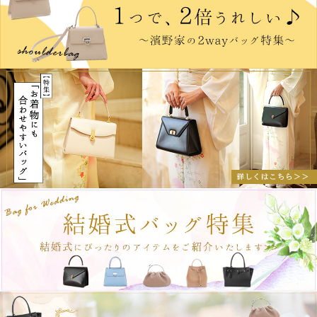
【最新作】クラシカルなA4お仕事トートAmanda（アマンダ）より、まろやかな新色
「ペールベージュ」登場（2025.5.22）
【Bespoke最新作】背中に佇む品格。ハンドバッグ仕立ての品格レザーリュック
Lanse（ランス）登場（2025.5.20）
【最新作】夏の抜け感と都会の輪郭を描く、リゾート仕立てのパナマバッグ
Paglia（パリア）オーダー受付再開（2025.5.17）
【最新作】360度好印象を叶えるデイリーワンハンドルEleonora（エレオノーラ）よ
り、ブラック金具をあしらった新色「パレスブラック」登場（2025.5.1）
【特集】今年の夏長く持てる♪夏先行プレシーズンオーダー会開催（2025.4.22）
【最新作】夏の新定番「リゾートワンハンドル」でエレガントな季節の始まりを
Alicia Sole（アリシア ソーレ）登場（2025.4.20）
【最新作】「願いを掴んで大きく育てる」クロコレザーでお仕立てした、濱野家オリ
ジナルの金運お守り財布Mietia Croco Wallet「Imperial Jade（インペリアルジェイ
ド）」登場（2025.4.17）
【最新作】Bespoke代表作ラインに出張から旅行までこなすオールキャリーボストン
Cavaliere Dario（カヴァリエーレ・ダリオ）登場（2025.4.15）
【新色】万能A4トートCavaliere Teo（カヴァリエーレ・テオ）に新色ノーブルグレ
ー登場（2025.3.27）