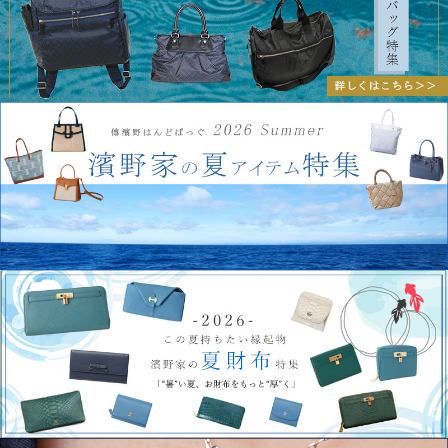
【最新作】360度好印象を叶えるデイリーワンハンドルEleonora（エレオノーラ）人
気カラー「パレスブラック」より、シルバー金具モデル登場（2025.12.22）
【最新作】扉のように、印象を整える。季節の品格ワンハンドル2wayバッグPorta
(ポルタ)登場（2025.12.16）
【最新作】仕事終わりの自分時間も楽しむ、たっぷりA4サイズ“寄り道トート”Cecile
Ap?ro（セシル アペロ）登場（2025.12.09）
【最新作】きちんとA4サイズ×品格イタリアンレザーでお仕立て。大人のためのお稽
古トートバッグCecile（セシル）登場（2025.11.28）
【新色ロイヤルネイビー】メンズバッグ人気No.1フラップトートに新色登場
（2025.11.25）
【最新作】コートに似合う、縦ラインの品格トート。新作スエードトートVelna（ヴ
ェルナ）登場（2025.11.22）
【最新作】手元にそっと纏う花のヴェール。アクセサリー感覚の手帳型スマホケース
Florveil（フローベイル）登場（2025.11.18）
【特集】2025年傳濱野クリスマスセレクションの特設ページを公開しました
（2025.11.11）
【最新作】キュッと微笑む、ラインが良縁を引き寄せる。デイリーミニバッグ
Curia(キュリア)登場（2025.10.18）