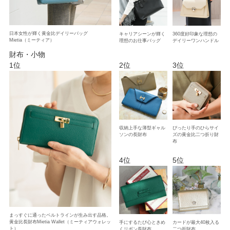
【新作オーダー受付中】特別な素材で仕立てる人気のミニバッグ登場（2026.5.1）
日本女性が輝く黄金比デイリーバッグ
キャリアシーンが輝く
360度好印象な理想の
【新色登場】季節限定、大人のための軽やか夏バッグ再登場（2026.4.4）
Mietia（ミーティア）
理想のお仕事バッグ
デイリーワンハンドル
財布・小物
【数量限定オーダー会】晴れの日のための18金3wayパールネックレス受付開始
（2026.4.1）
1位
2位
3位
【最新作】細やかなリザードの表情が、装いにエレガンスを添える Tina Lizard(ティ
ナ・リザール)登場（2026.3.26）
【メンズ】愛車の鍵もエントランスキーもひとまとめに収納。VITA REGALIA、受付
開始（2026.3.19）
収納上手な薄型ギャル
ぴったり手のひらサイ
【最新作】結ばれたご縁を、そっと守る。錠前金具をあしらった良縁名刺入れ
ソンの長財布
ズの黄金比二つ折り財
布
clavis（クラヴィス）登場（2026.3.10）
4位
5位
【最新作】心が軽くなる、毎日が楽しくなるスマホショルダーFloria（フロリア）登
場（2026.3.6）
【メンズ】人気の二つ折り財布を最高峰クロコ革でお仕立てたEGARE REGALIA、
受付開始（2026.3.3）
【メンズ】最高峰クロコ革で仕立てた金箔ステッチ長財布、受付開始（2026.3.3）
まっすぐに通ったベルトラインが生み出す品格。
黄金比長財布Mietia Wallet（ミーティアウォレッ
手にするたび心ときめ
カードが最大40枚入る
ト）
くリボン長財布
二つ折財布