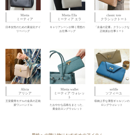
Mietia
Mietia Ella
classic tote
ミーティア
ミーティア エラ
クラシックトート
日本女性のための黄金比デイ
キャリアシーンが輝く理想の
「永遠の定番」クラシックな
リーバッグ
お仕事バッグ
正統派お仕事トート
Alicia
Mietia wallet
sofille
アリシア
ミーティア ウォレッ
ソフィーユ
ト
王室愛用モデルの金具の正統
収納上手な薄型ギャルソンの
派ワンハンドル
たおやかな品格をまとった、
ロングウォレット
黄金比ロングウォレット