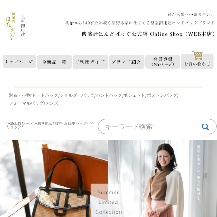
財布・小物
トートバッグ
ショルダーバッグ
ハンドバッグ
ポシェット
ボストンバッグ
/
/
/
/
/
/
フォーマルバッグ
メンズ
/
≫急上昇ワード≫
夏季限定/
財布/
お仕事バッグ/
A4/
リュック/