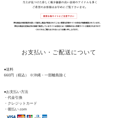
【最新作】まるで焼きたてのシフォンケーキみたいにしっとりふわふわな上質ラム。
職人仕立てのL字ミニ財布登場（2024.10.03）
【初回オーダー会】最新作Alicia Lace（アリシアレース）朝9時～開催
（2024.10.1）
【最新作】王室から愛される金具×レースで仕立てるロイヤルワンハンドル登場
（2024.9.26）
【最新作】本格クロコ革の名刺ケースSiera croco（シエラクロコ）登場。
（2024.9.20）
お支払い・ご配送について
【最新作】縁起の良いモチーフだけをたっぷり詰め込んだ、濱野家オリジナルの金運
お守り財布Mietia Python Wallet『Chitose Green』登場。（2024.9.17）
●送料
【最新作】経年“美”化素材にこだわった、真鍮金具のアンティークガラストート
660円（税込） ※沖縄・一部離島除く
Carmela（カルメラ）追加オーダー会開催。（2024.9.12）
【特集】ファーバッグ特集を公開しました。（2024.9.6）
●お支払い方法
【最新作】時を重ねるのが楽しみになる、真鍮金具のアンティークガラストート
・代金引換
Carmela（カルメラ）登場。（2024.9.5）
・クレジットカード
・後払い.com
【特集】お着物に合うバッグ特集を公開しました。（2024.8.31）