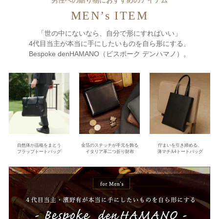
男性への贈り物におすすめのアイテム
MEN’s ITEM
「世の中にないなら、自分で形にすればいい」
4代目当主が本当に手にしたいものを自ら形にする、
Bespoke denHAMANO（ビスポーク デンハマノ）。
自然体が品格をまとう
金箔のステッチが手元を飾る
佇まいを引き締める、
フラップトートバッグ
イタリア革二つ折り財布
薄マチA4トートバッグ