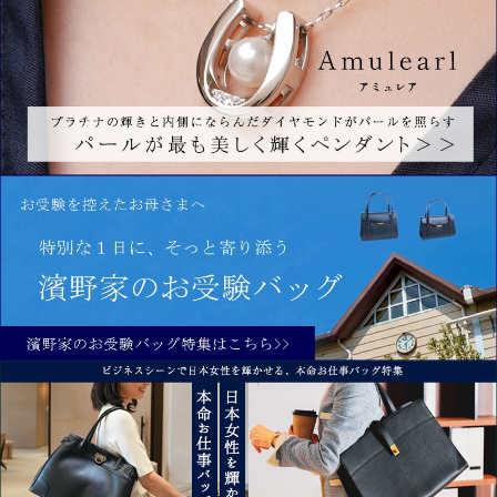
【最新作】≪人気No.1黄金比シリーズ≫肩にかけたとき、ウエストラインをすっと引
き上げてくれる。大人レディの「8頭身ボストン」Mietia Ellie（ミーティアエリー）
登場（2025.10.16）
【最新作】≪メンズ≫「これひとつあれば安心」濱野家が仕立てるメンズフォーマル
クラッチバッグFOLDIA（フォルディア）登場（2025.10.14）
【最新作】大人の品性薫る口金蝶々ロイヤルバッグVictoria （ヴィクトリア）より、
品格艶めく「リュクスブラック」登場（2025.9.30）
【メンズ最新作】縁起を尽くした“験担ぎ”クロコ財布が登場。濱野家オリジナルの引
手をあしらった縁起財布（2025.9.16）
【最新作】360度好印象を叶えるデイリーワンハンドルEleonora（エレオノーラ）よ
り、装いを品よく照らすアイボリーカラー「ビアンカ」登場（2025.8.28）
【最新作】永遠の“ロイヤルバランス”を宿した、日本女性のためのエンベロープワン
ハンドルAlicia Calis(アリシアカリス)登場（2025.7.31）
【メンズ最新作】金箔ステッチシリーズから、薄マチ休日トートバッグが登場
（2025.7.29）
【最新作】クラシカルなA4お仕事トートAmanda（アマンダ）より、みずみずしい新
色「ミントグレー」登場（2025.7.28）
【初登場】真珠・ダイヤ・プラチナな仕立て「礼を尽くす」想いに寄り添うパールジ
ュエリー（2025.7.11）