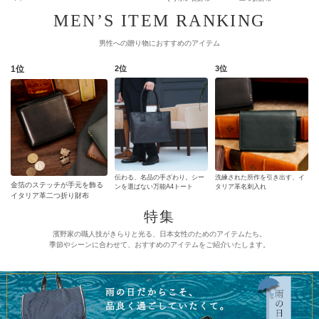
【最新作】晴れの日に持ちたい18金仕立ての3wayパールネックレス登場
（2026.2.26）
MEN’S ITEM RANKING
【最新作】《人気No.1黄金比シリーズ》たおやかな品格をまとった、濱野家のアイコ
男性への贈り物におすすめのアイテム
ンウォレットMietia Wallet（ミーティアウォレット）より、新色「ウィステリア」登
場（2026.2.20）
1位
2位
3位
【最新作】老舗バッグ職人がお仕立てする、たっぷり容量の安心通帳ケース
Oriana（オリアーナ）より、新色3色が一挙登場（2026.1.20）
【最新作】きっと、100年前から美しい。ガラスワンハンドルバッグArt Mine（アー
ルマイン）より、新色「アンティークグリーン」登場（2026.1.9）
【最新作】《人気No.1黄金比シリーズ》手のひらサイズに、長財布の収納力。“七分
袖ウォレット”Mietia Wallet Waltz（ミーティアウォレット ワルツ）より、新色「ナイ
トネイビー」登場（2026.1.8）
伝わる、名品の手ざわり。シー
洗練された所作を引き出す、イ
金箔のステッチが手元を飾る
ンを選ばない万能A4トート
タリア革名刺入れ
イタリア革二つ折り財布
【特集】2026年新生活におすすめしたいお仕事バッグの特設ページを公開しました
特集
（2026.1.6）
濱野家の職人技がきらりと光る、日本女性のためのアイテムたち。
【特集】卒業式・入学式バッグの特設ページを公開しました（2026.1.1）
季節やシーンに合わせて、おすすめのアイテムをご紹介いたします。
【特集】2026年新春フォーマルバッグの特設ページを公開しました（2025.12.27）
【特集】2026年春財布の特設ページを公開しました（2025.12.24）