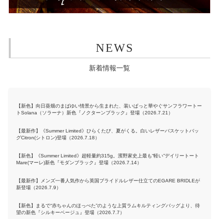
NEWS
新着情報一覧
【新色】向日葵畑のまばゆい情景から生まれた、装いぱっと華やぐサンフラワートー
トSolana（ソラーナ）新色『ノクターンブラック』登場（2026.7.21）
【最新作】《Summer Limited》ひらくたび、夏がくる。白いレザーバスケットバッ
グCitron(シトロン)登場（2026.7.18）
【新色】《Summer Limited》超軽量約315g。濱野家史上最も“軽い”デイリートート
Mare(マーレ)新色『モダンブラック』登場（2026.7.14）
【最新作】メンズ一番人気作から英国ブライドルレザー仕立てのEGARE BRIDLEが
新登場（2026.7.9）
【新色】まるで“赤ちゃんのほっぺた”のような上質ラムキルティングバッグより、待
望の新色『シルキーベージュ』登場（2026.7.7）