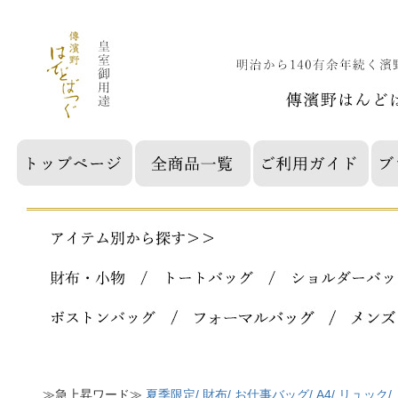
≫急上昇ワード≫
夏季限定/
財布/
お仕事バッグ/
A4/
リュック/