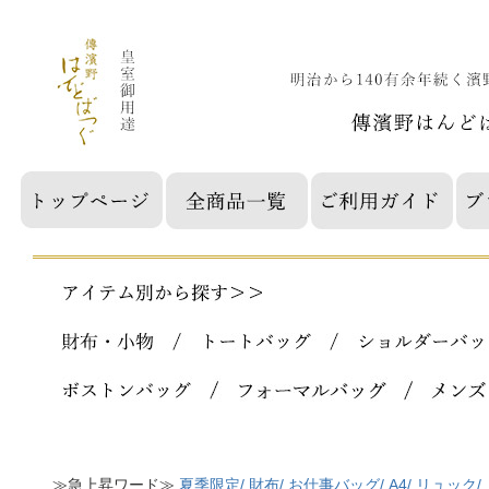
≫急上昇ワード≫
夏季限定/
財布/
お仕事バッグ/
A4/
リュック/