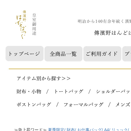
≫急上昇ワード≫
夏季限定/
財布/
お仕事バッグ/
A4/
リュック/