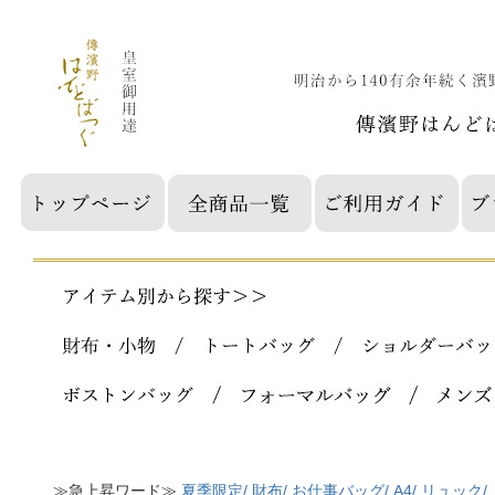
≫急上昇ワード≫
夏季限定/
財布/
お仕事バッグ/
A4/
リュック/