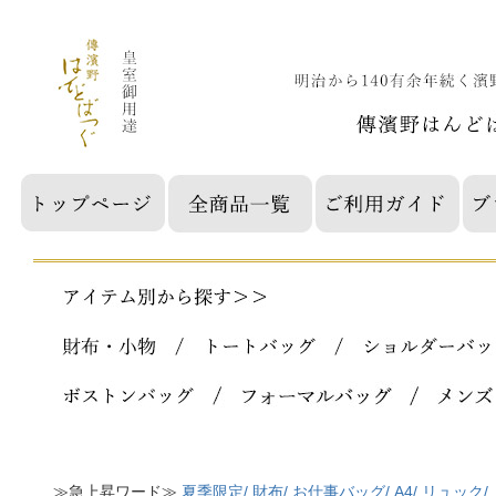
≫急上昇ワード≫
夏季限定/
財布/
お仕事バッグ/
A4/
リュック/