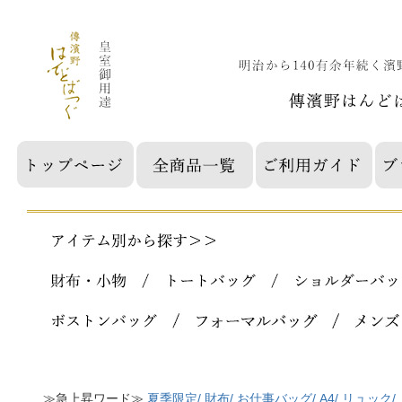
≫急上昇ワード≫
夏季限定/
財布/
お仕事バッグ/
A4/
リュック/