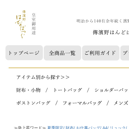
≫急上昇ワード≫
夏季限定/
財布/
お仕事バッグ/
A4/
リュック/