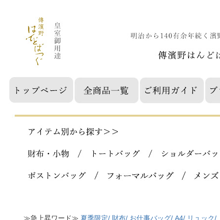
≫急上昇ワード≫
夏季限定/
財布/
お仕事バッグ/
A4/
リュック/