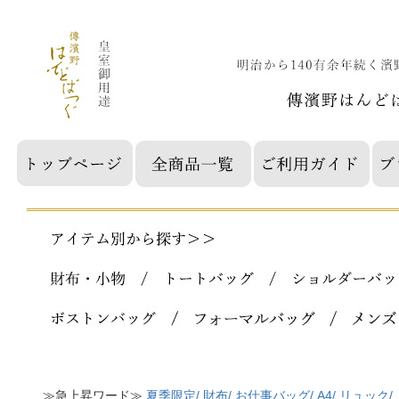
≫急上昇ワード≫
夏季限定/
財布/
お仕事バッグ/
A4/
リュック/