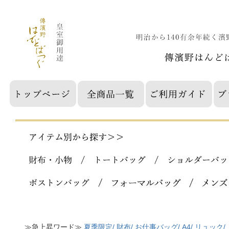
≫急上昇ワード≫
夏季限定/
財布/
お仕事バッグ/
A4/
リュック/