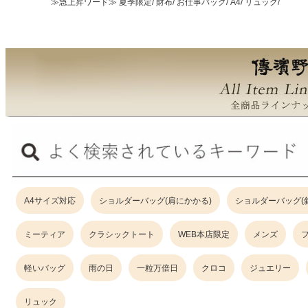
≫急上昇ワード≫
夏季限定/
財布/
お仕事バッグ/
A4/
リュック/
A4サイズ対応
ショルダーバッグ(肩にかかる)
ショルダーバッグ(
ミーティア
クラシックトート
WEB本店限定
メンズ
軽いバッグ
雨の日
一粒万倍日
クロコ
ジュエリー
リュック