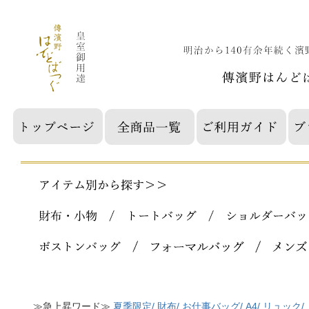
≫急上昇ワード≫
夏季限定/
財布/
お仕事バッグ/
A4/
リュック/